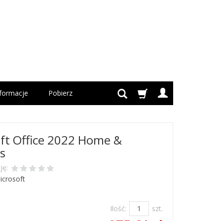
nformacje
Pobierz
ft Office 2022 Home &
s
ję:
icrosoft
Jest
Ilość:
szt.