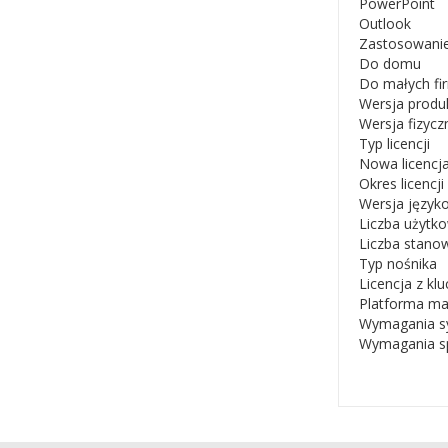
PowerPoint
Outlook
Zastosowani
Do domu
Do małych fi
Wersja produ
Wersja fizycz
Typ licencji
Nowa licencj
Okres licencj
Wersja język
Liczba użytk
Liczba stanow
Typ nośnika
Licencja z k
Platforma m
Wymagania s
Wymagania sp