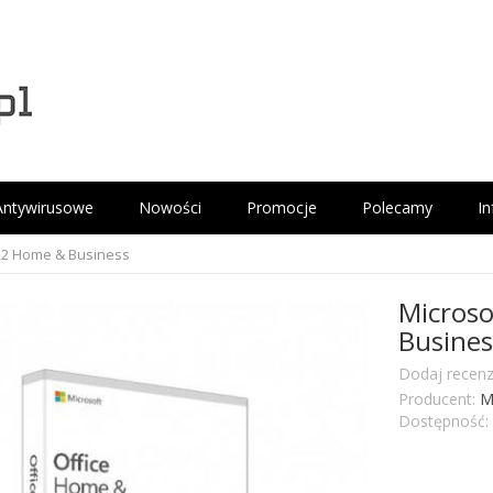
Antywirusowe
Nowości
Promocje
Polecamy
I
022 Home & Business
Microso
Busines
Dodaj recenz
Producent:
M
Dostępność: