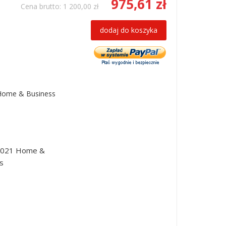
975,61 zł
Cena brutto:
1 200,00 zł
dodaj do koszyka
 Home & Business
 2021 Home &
s