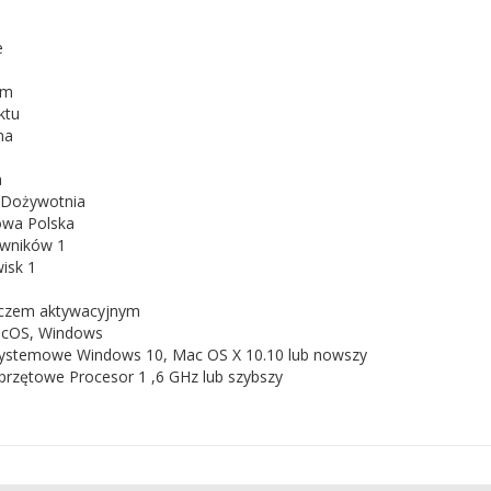
e
rm
ktu
na
a
i Dożywotnia
owa Polska
owników 1
isk 1
luczem aktywacyjnym
acOS, Windows
ystemowe Windows 10, Mac OS X 10.10 lub nowszy
rzętowe Procesor 1 ,6 GHz lub szybszy